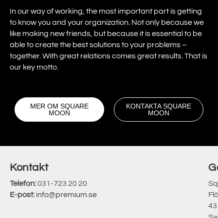
In our way of working, the most important part is getting
to know you and your organization. Not only because we
like making new friends, but because it is essential to be
able to create the best solutions to your problems –
together. With great relations comes great results. That is
our key motto.
MER OM SQUARE
KONTAKTA SQUARE
MOON
MOON
Kontakt
G
Telefon:
031-723 20 20
Sq
E-post:
info@premium.se
Fl
43
Sw