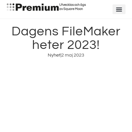
Utvecklas och ägs
av Square Moon
Dagens FileMaker
heter 2023!
Nyhet
|
2 maj 2023