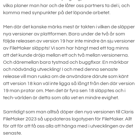
vilka planer man har och de låter oss partners ta del i, och
komma med synpunkter på det löpande arbetet.
Men där det kanske märks mest är takten i vilken de släpper
nya versioner av plattformen. Bara under de två år som
följde releasen av version 19 har inte mindre än sju versioner
av FileMaker släppts! Vi som har hängt med ett tag minns
att det kunde dröja mellan ett och två mellan versionerna.
Och däremellan bara tystnad och buggfixar. En märkbar
och nödvändig utveckling! I och med denna senaste
release vill man ruska om de användare därute som känt
att version 18 kan väl inte ligga så långt från den där version
19 man pratar om. Men det är fyra sen 18 släpptes och i
tech-världen är detta som alla vet en mindre evighet.
Samtidigt som man alltså döper den nya versionen till Claris
FileMaker 2023 så uppdateras logotypen för FileMaker. Allt
för att för att få oss alla att hänga med i utvecklingen av det
senaste.