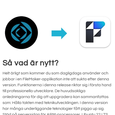
Så vad är nytt?
Helt ärligt som kommer du som dagligdags använder och
jobbar i en FileMaker-applikation inte att sukta efter denna
version. Funktionerna i denna release riktar sig i första hand
till professionella utvecklare. De huvudsakliga
anledningarna för dig att uppgradera kan sammanfattas
som: Hålla takten med teknikutvecklingen. I denna version
har många underliggande teknologier fått pigga up sig.
Stöd på serversidan för ARM-processorer, Ubuntu 22 LTS