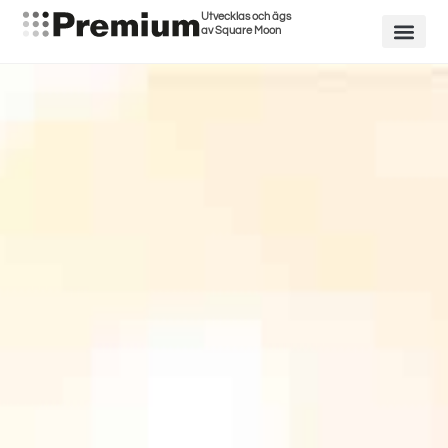
Utvecklas och ägs
av Square Moon