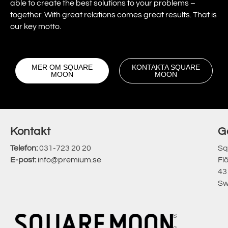
able to create the best solutions to your problems –
together. With great relations comes great results. That is
our key motto.
MER OM SQUARE
KONTAKTA SQUARE
MOON
MOON
Kontakt
G
Telefon:
031-723 20 20
Sq
E-post:
info@premium.se
Fl
43
Sw
S
q