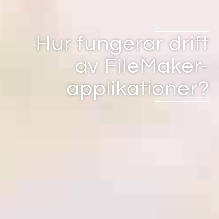
Hur fungerar drift
av FileMaker-
applikationer?