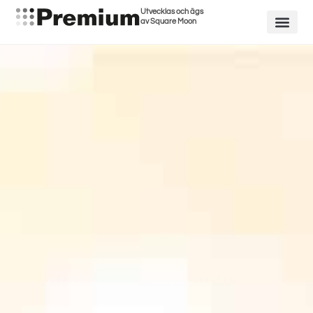
Utvecklas och ägs
av Square Moon