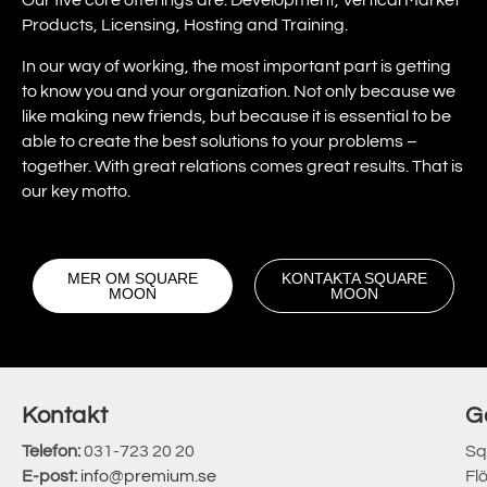
Our five core offerings are: Development, Vertical Market
Products, Licensing, Hosting and Training.
In our way of working, the most important part is getting
to know you and your organization. Not only because we
like making new friends, but because it is essential to be
able to create the best solutions to your problems –
together. With great relations comes great results. That is
our key motto.
MER OM SQUARE
KONTAKTA SQUARE
MOON
MOON
Kontakt
G
Telefon:
031-723 20 20
Sq
E-post:
info@premium.se
Fl