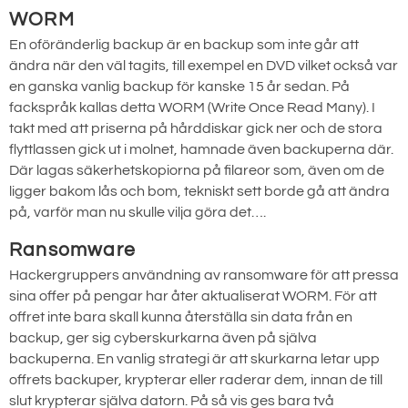
WORM
En oföränderlig backup är en backup som inte går att
ändra när den väl tagits, till exempel en DVD vilket också var
en ganska vanlig backup för kanske 15 år sedan. På
fackspråk kallas detta WORM (Write Once Read Many). I
takt med att priserna på hårddiskar gick ner och de stora
flyttlassen gick ut i molnet, hamnade även backuperna där.
Där lagas säkerhetskopiorna på filareor som, även om de
ligger bakom lås och bom, tekniskt sett borde gå att ändra
på, varför man nu skulle vilja göra det….
Ransomware
Hackergruppers användning av ransomware för att pressa
sina offer på pengar har åter aktualiserat WORM. För att
offret inte bara skall kunna återställa sin data från en
backup, ger sig cyberskurkarna även på själva
backuperna. En vanlig strategi är att skurkarna letar upp
offrets backuper, krypterar eller raderar dem, innan de till
slut krypterar själva datorn. På så vis ges bara två