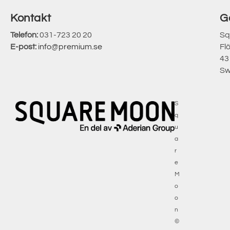
Kontakt
G
Telefon:
031-723 20 20
Sq
E-post:
info@premium.se
Fl
43
Sw
S
q
u
a
r
e
M
o
o
n
©