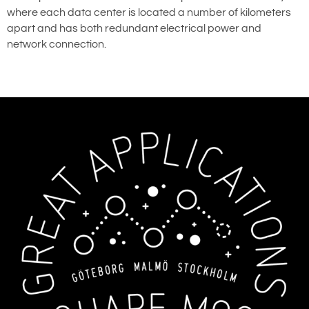
where each data center is located a number of kilometers
apart and has both redundant electrical power and
network connection.