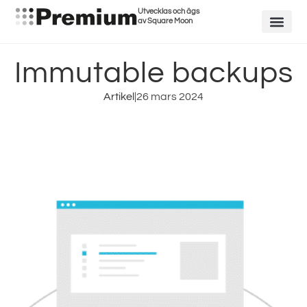
Utvecklas och ägs
av Square Moon
Immutable backups
Artikel
|
26 mars 2024