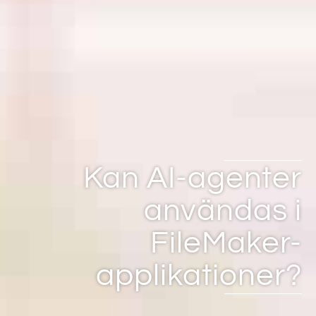
Kan AI-agenter
användas i
FileMaker-
applikationer?