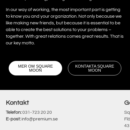
In our way of working, the most important part is getting
to know you and your organization. Not only because we
like making new friends, but because it is essential to be
able to create the best solutions to your problems –
together. With great relations comes great results. That is
our key motto.
MER OM SQUARE
KONTAKTA SQUARE
MOON
MOON
Kontakt
G
Telefon:
031-723 20 20
Sq
E-post:
info@premium.se
Fl
43