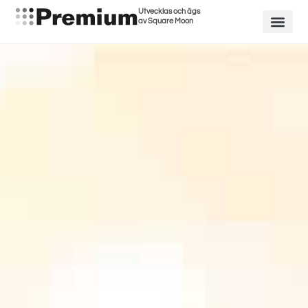
Utvecklas och ägs
av Square Moon