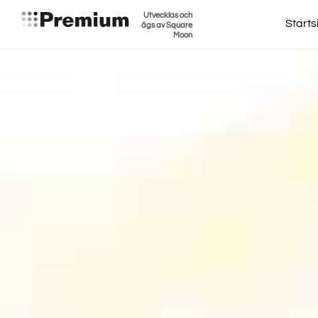
Utvecklas och
Starts
ägs av Square
Moon