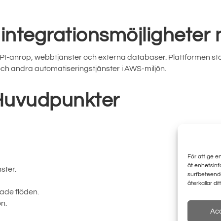
 integrationsmöjligheter
I-anrop, webbtjänster och externa databaser. Plattformen stö
r och andra automatiseringstjänster i AWS-miljön.
 Huvudpunkter
För att ge e
åt enhetsinf
ster.
surfbeteende
återkallar d
ade flöden.
n.
Ac