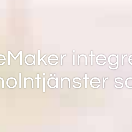
leMaker integ
olntjänster 