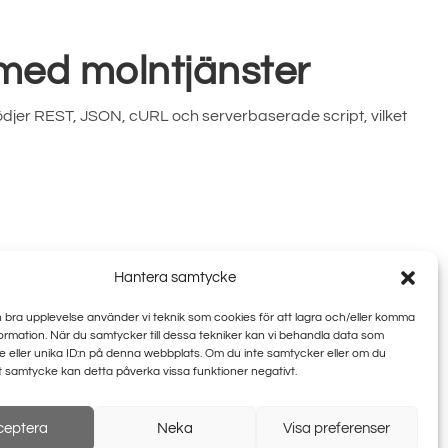
 med molntjänster
djer REST, JSON, cURL och serverbaserade script, vilket
Hantera samtycke
n bra upplevelse använder vi teknik som cookies för att lagra och/eller komma
ormation. När du samtycker till dessa tekniker kan vi behandla data som
 eller unika ID:n på denna webbplats. Om du inte samtycker eller om du
itt samtycke kan detta påverka vissa funktioner negativt.
ceptera
Neka
Visa preferenser