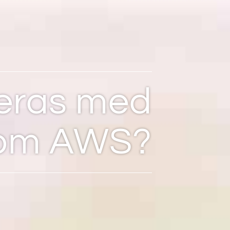
reras med
som AWS?