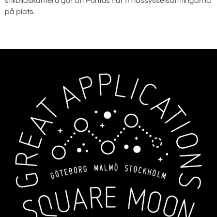
stillbildskamera gör att Pontus har fritidssysselsättningarna
på plats.