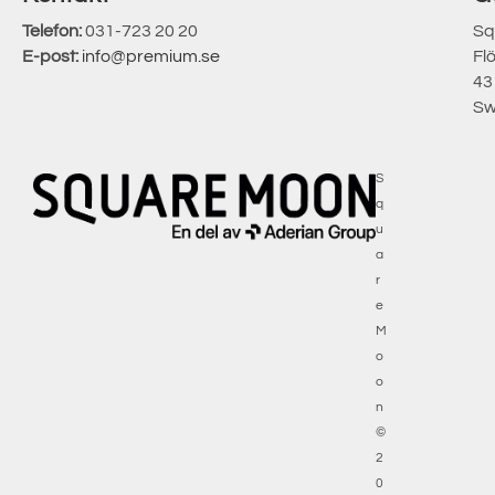
Telefon:
031-723 20 20
Sq
E-post:
info@premium.se
Fl
43
Sw
S
q
u
a
r
e
M
o
o
n
©
2
0