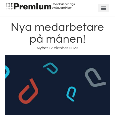
Utvecklas och ägs
av Square Moon
Nya medarbetare
på månen!
Nyhet
|
12 oktober 2023