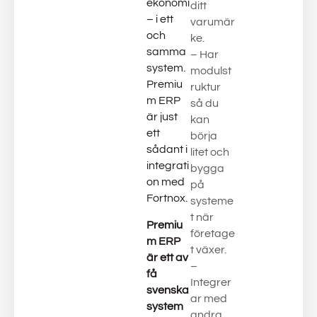
ekonomi
ditt
– i ett
varumär
och
ke.
samma
– Har
system.
modulst
Premiu
ruktur
m ERP
så du
är just
kan
ett
börja
sådant i
litet och
integrati
bygga
on med
på
Fortnox.
systeme
t när
Premiu
företage
m ERP
t växer.
är ett av
–
få
Integrer
svenska
ar med
system
andra