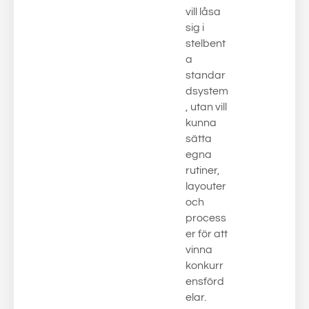
vill låsa
sig i
stelbent
a
standar
dsystem
, utan vill
kunna
sätta
egna
rutiner,
layouter
och
process
er för att
vinna
konkurr
ensförd
elar.