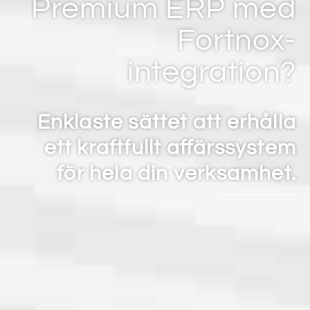
Premium ERP med
Fortnox-
integration?
Enklaste sättet att erhålla
ett kraftfullt affärssystem
för hela din verksamhet.