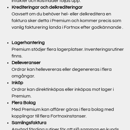
intäkter och kostnader följas upp.
Krediteringar och delkrediteringar
Oavsett om du behöver hel- eller delkreditera en
faktura sker detta i Premium och kommer precis som
vanlig fakturering landa i Fortnox efter godkännande .
Lagerhantering
Premium stödjer flera lagerplatser. Inventeringsrutiner
finns.
Delleveranser
Ordrar kan hellevereras eller degenereras i flera
omgångar.
Inköp
Ordrar kan direktinköpas eller inköpas mot lager i
Premium.
Flera Bolag
Med Premium kan affärer göras i flera bolag med
kopplingar till flera Fortnoxinstanser.
Samlingsfaktura
Använd färdiga rutiner för att slå samman en kunds