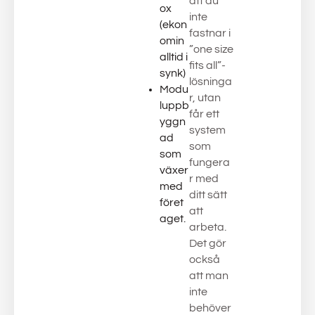
att du
ox
inte
(ekon
fastnar i
omin
”one size
alltid i
fits all”-
synk)
lösninga
Modu
r, utan
luppb
får ett
yggn
system
ad
som
som
fungera
växer
r med
med
ditt sätt
föret
att
aget.
arbeta.
Det gör
också
att man
inte
behöver