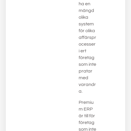
ha en
mängd
olika
system
för olika
affärspr
ocesser
i ert
företag
som inte
pratar
med
varandr
a.
Premiu
m ERP
är till för
företag
som inte