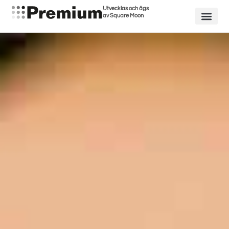
Utvecklas och ägs
av Square Moon