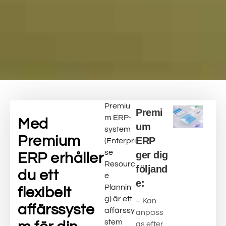
Premiu
Premi
m ERP-
Med
um
system
Premium
ERP
(Enterpri
se
ger dig
ERP erhåller
Resourc
följand
du ett
e
e:
Plannin
flexibelt
g) är ett
– Kan
affärssyste
affärssy
anpass
stem
as efter