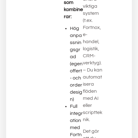
som
viktiga
kombine
system
rar:
(t.ex.
Fortnox,
Hög
e-
anpa
handel,
ssnin
logistik,
gsgr
CRM-
ad
verktyg).
(egen
– Du kan
offert
automat
- och
isera
order
flöden
desig
med AI
n)
eller
Full
scripttek
integr
nik.
ation
med
Det gör
Fortn