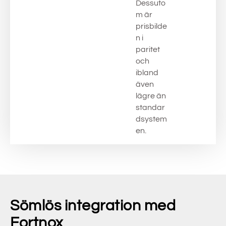
Dessuto
m är
prisbilde
n i
paritet
och
ibland
även
lägre än
standar
dsystem
en.
Sömlös integration med
Fortnox