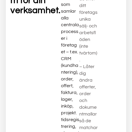
m för din
som
ditt
verksamhet.
samlar
företags
alla
unika
centrala
sälj- och
process
arbetsfl
er i
öden
företag
(inte
et – t.ex.
tvärtom)
CRM
.
(kundha
– Låter
ntering),
dig
order,
ändra
offert,
offerter,
faktura,
order
lager,
och
inköp,
dokume
projekt.
ntmallar
tidsregis
så de
trering,
matchar