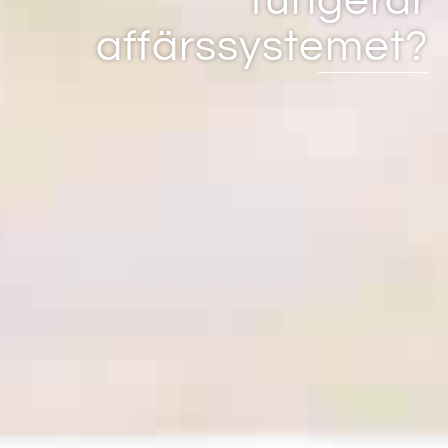
fungerar
affärssystemet?