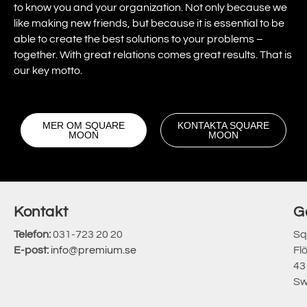
to know you and your organization. Not only because we
like making new friends, but because it is essential to be
able to create the best solutions to your problems –
together. With great relations comes great results. That is
our key motto.
MER OM SQUARE
KONTAKTA SQUARE
MOON
MOON
Kontakt
G
Telefon:
031-723 20 20
Sq
E-post:
info@premium.se
Fl
43
Sw