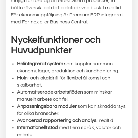
möjligt för företag att effektivisera processer, få
bättre översikt och fatta datadrivna beslut i realtid.
För ekonomiuppföljning är Premium ERP integrerat
med Fortnox eller Business Central.
Nyckelfunktioner och
Huvudpunkter
Helintegrerat system
som kopplar samman
ekonomi, lager, produktion och kundhantering.
Moln- och lokaldrift
för flexibel åtkomst och
skalbarhet.
Automatiserade arbetsflöden
som minskar
manuellt arbete och fel.
Anpassningsbara moduler
som kan skräddarsys
för olika branscher.
Avancerad rapportering och analys
i realtid.
Internationellt stöd
med flera språk, valutor och
enheter.