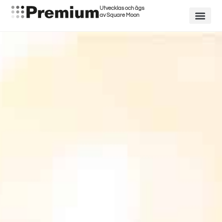
Utvecklas och ägs
av Square Moon