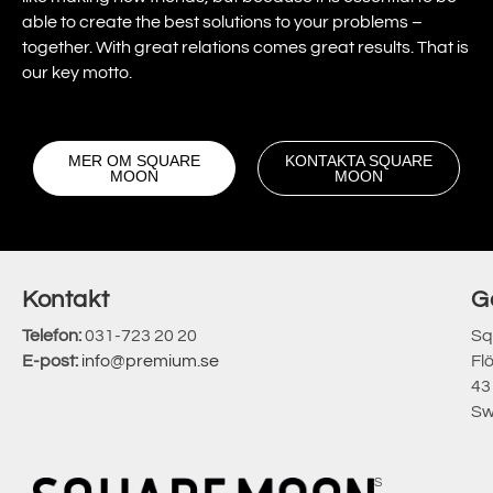
able to create the best solutions to your problems –
together. With great relations comes great results. That is
our key motto.
MER OM SQUARE
KONTAKTA SQUARE
MOON
MOON
Kontakt
G
Telefon:
031-723 20 20
Sq
E-post:
info@premium.se
Fl
43
Sw
S