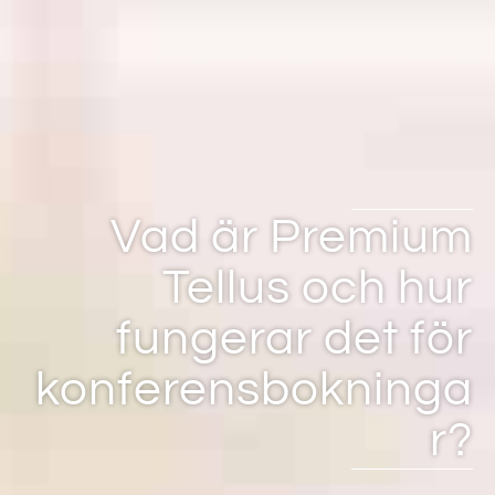
Vad är Premium
Tellus och hur
fungerar det för
konferensbokninga
r?