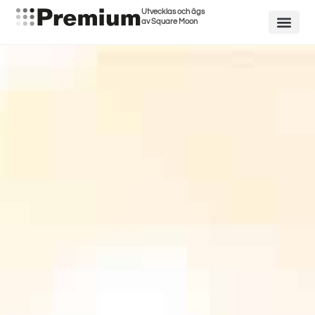
Utvecklas och ägs
av Square Moon