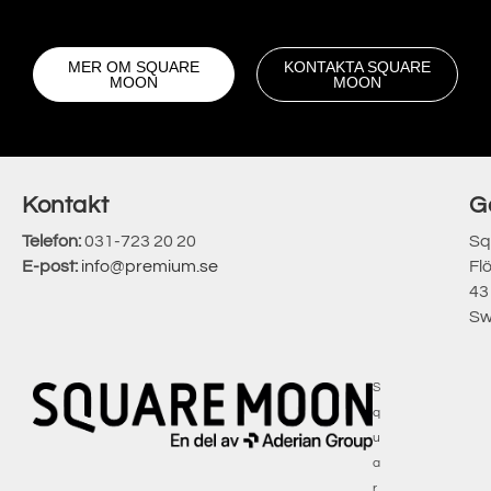
MER OM SQUARE
KONTAKTA SQUARE
MOON
MOON
Kontakt
G
Telefon:
031-723 20 20
Sq
E-post:
info@premium.se
Fl
43
Sw
S
q
u
a
r