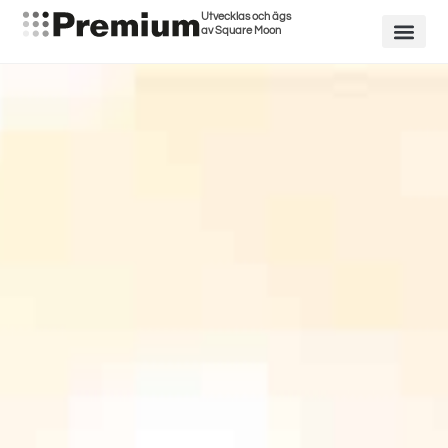
Utvecklas och ägs
av Square Moon