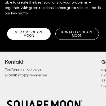
able to create the best solutions to your problems –
together. With great relations comes great results. That is
our key motto.
MER OM SQUARE
KONTAKTA SQUARE
MOON
MOON
Kontakt
G
Telefon:
031-723 20 20
Sq
E-post:
info@premium.se
Fl
43
Sw
S